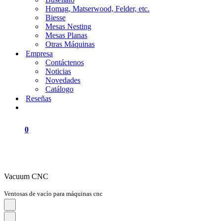
Homag, Matserwood, Felder, etc.
Biesse
Mesas Nesting
Mesas Planas
Otras Máquinas
Empresa
Contáctenos
Noticias
Novedades
Catálogo
Reseñas
0
Vacuum CNC
Ventosas de vacío para máquinas cnc
Navigation
Menu
Navigation