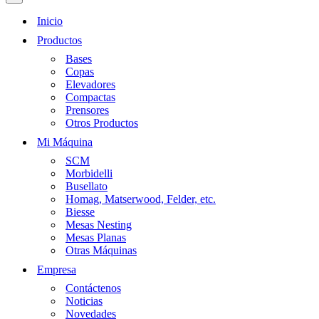
Menu
Inicio
Productos
Bases
Copas
Elevadores
Compactas
Prensores
Otros Productos
Mi Máquina
SCM
Morbidelli
Busellato
Homag, Matserwood, Felder, etc.
Biesse
Mesas Nesting
Mesas Planas
Otras Máquinas
Empresa
Contáctenos
Noticias
Novedades