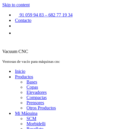
Skip to content
91 059 94 83 – 682 77 19 34
Contacto
Vacuum CNC
Ventosas de vacío para máquinas cnc
Inicio
Productos
Bases
Copas
Elevadores
Compactas
Prensores
Otros Productos
Mi Máquina
SCM
Morbidelli
Busellato