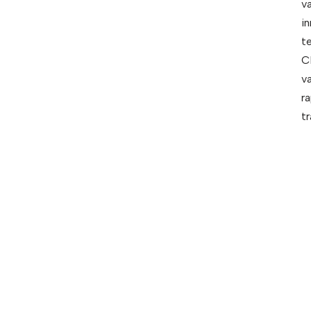
v
in
t
C
va
r
tr