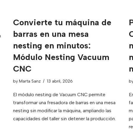
Convierte tu máquina de
barras en una mesa
C
m
nesting en minutos:
Módulo Nesting Vacuum
m
CNC
by
Marta Sanz
13 abril, 2026
b
El módulo nesting de Vacuum CNC permite
E
transformar una fresadora de barras en una mesa
f
nesting sin modificar la máquina, ampliando las
m
capacidades del taller sin detener la producción.
p
r