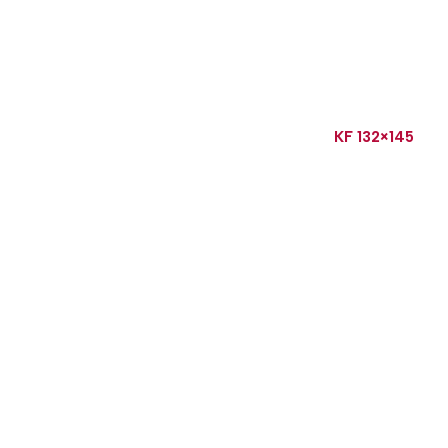
KF 132×145