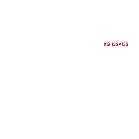
KG 132×132