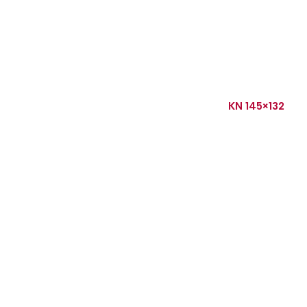
KN 145×132