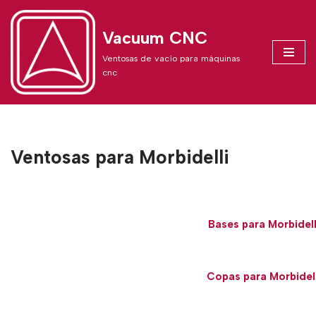
Vacuum CNC
Skip
to
Ventosas de vacío para máquinas
content
cnc
Ventosas para Morbidelli
Bases para Morbidell
Copas para Morbidell