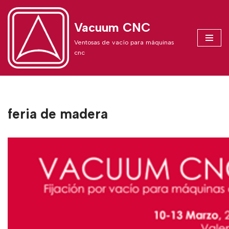
Vacuum CNC
Skip
to
Ventosas de vacío para máquinas
content
cnc
feria de madera