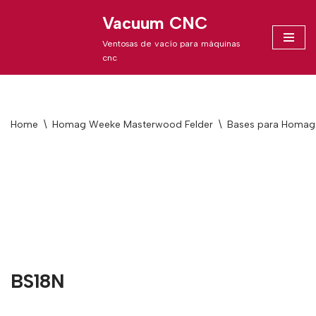
Vacuum CNC
Skip
Ventosas de vacío para máquinas
to
cnc
content
Home
\
Homag Weeke Masterwood Felder
\
Bases para Homag
BS18N