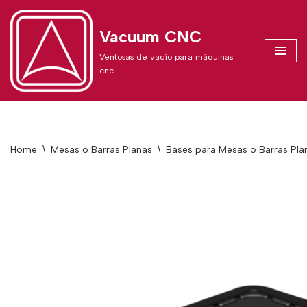
Vacuum CNC
Skip
to
Ventosas de vacío para máquinas
content
cnc
Home
\
Mesas o Barras Planas
\
Bases para Mesas o Barras Pla