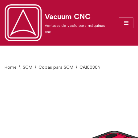
Vacuum CNC
Skip
to
Ventosas de vacío para máquinas
content
cnc
Home
\
SCM
\
Copas para SCM
\
CA10030N