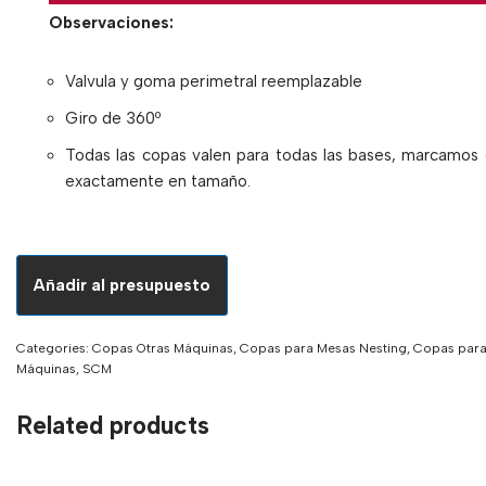
Observaciones:
Valvula y goma perimetral reemplazable
Giro de 360º
Todas las copas valen para todas las bases, marcamos
exactamente en tamaño.
Añadir al presupuesto
Categories:
Copas Otras Máquinas
,
Copas para Mesas Nesting
,
Copas par
Máquinas
,
SCM
Related products