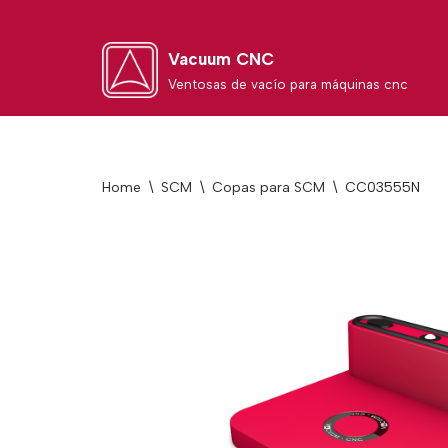
Skip
Vacuum CNC
to
Ventosas de vacío para máquinas cnc
content
Home
\
SCM
\
Copas para SCM
\
CC03555N