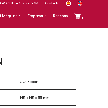
059 94 83 – 682 77 19 34
Contacto
i Máquina
Empresa
Reseñas
0
N
CC03555N
145 x 145 x 55 mm