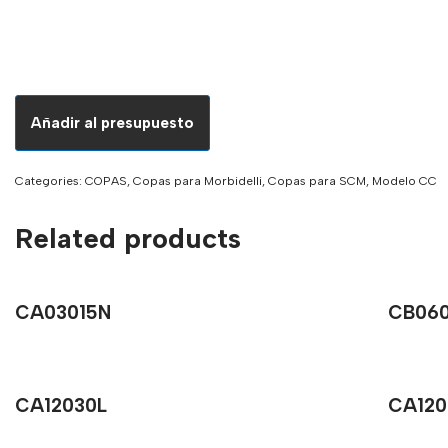
Añadir al presupuesto
Categories:
COPAS
,
Copas para Morbidelli
,
Copas para SCM
,
Modelo CC
Related products
CA03015N
CB06
CA12030L
CA1202