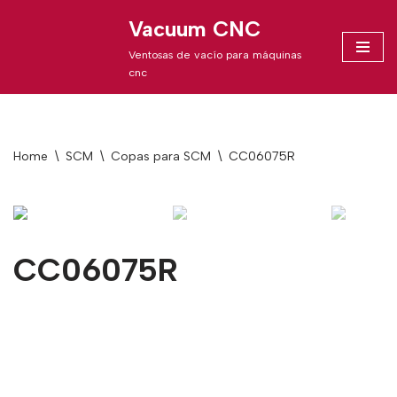
Vacuum CNC
Skip
Ventosas de vacío para máquinas
to
cnc
content
Home
\
SCM
\
Copas para SCM
\
CC06075R
CC06075R