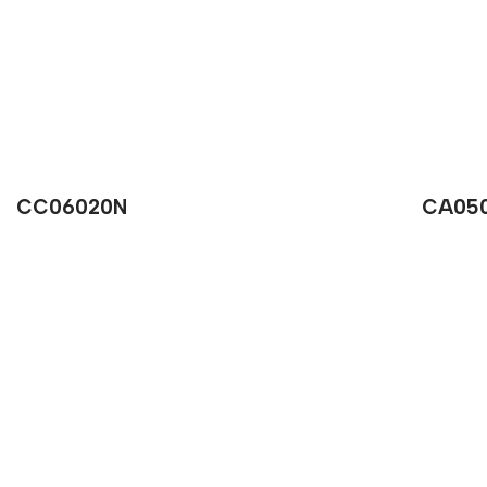
CC06020N
CA05