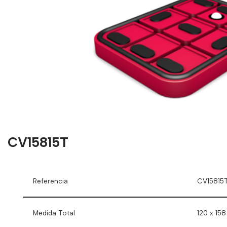
CV15815T
Referencia
CV15815
Medida Total
120 x 158