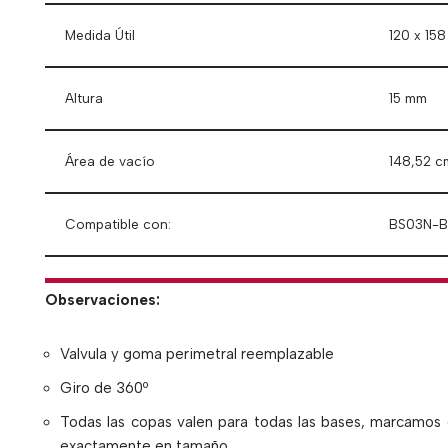
Medida Útil
120 x 15
Altura
15 mm
Área de vacío
148,52 c
Compatible con:
BS03N-
Observaciones:
Valvula y goma perimetral reemplazable
Giro de 360º
Todas las copas valen para todas las bases, marcamos
exactamente en tamaño.