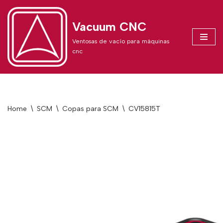
Vacuum CNC
Skip
to
Ventosas de vacío para máquinas
content
cnc
Home
\
SCM
\
Copas para SCM
\
CV15815T