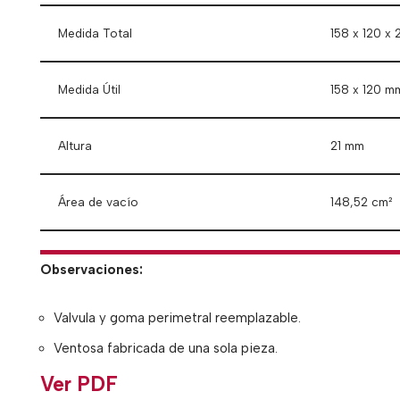
Medida Total
158 x 120 x 
Medida Útil
158 x 120 m
Altura
21 mm
Área de vacío
148,52 cm²
Observaciones:
Valvula y goma perimetral reemplazable.
Ventosa fabricada de una sola pieza.
Ver PDF