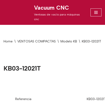
Vacuum CNC
Skip
Ventosas de vacío para máquinas
to
cnc
content
Home
\
VENTOSAS COMPACTAS
\
Modelo KB
\
KB03-12021T
KB03-12021T
Referencia
KB03-12021