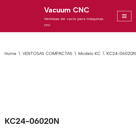
Vacuum CNC
Skip
Ventosas de vacío para máquinas
to
cnc
content
Home
\
VENTOSAS COMPACTAS
\
Modelo KC
\
KC24-06020N
KC24-06020N