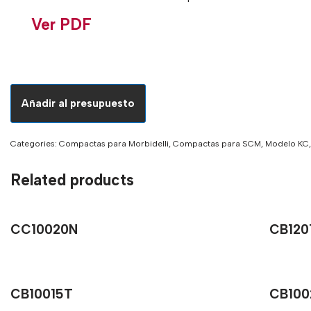
Ver PDF
Añadir al presupuesto
Categories:
Compactas para Morbidelli
,
Compactas para SCM
,
Modelo KC
Related products
CC10020N
CB120
CB10015T
CB100