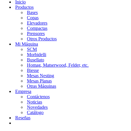
Inicio
Productos
Bases
Copas
Elevadores
Compactas
Prensores
Otros Productos
Mi Máquina
SCM
Morbidelli
Busellato
Homag, Matserwood, Felder, etc.
Biesse
Mesas Nesting
Mesas Planas
Otras Máquinas
Empresa
Contáctenos
Noticias
Novedades
Catálogo
Reseñas