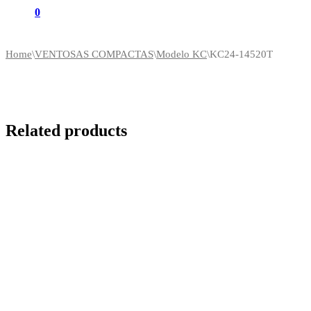
0
Home
\
VENTOSAS COMPACTAS
\
Modelo KC
\
KC24-14520T
Related products