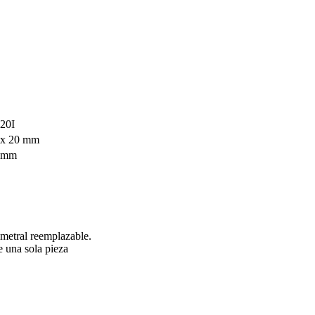
20I
 x 20 mm
 mm
metral reemplazable.
e una sola pieza