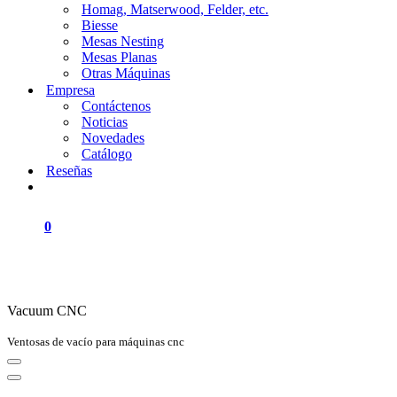
Homag, Matserwood, Felder, etc.
Biesse
Mesas Nesting
Mesas Planas
Otras Máquinas
Empresa
Contáctenos
Noticias
Novedades
Catálogo
Reseñas
0
Vacuum CNC
Ventosas de vacío para máquinas cnc
Navigation
Menu
Navigation
Menu