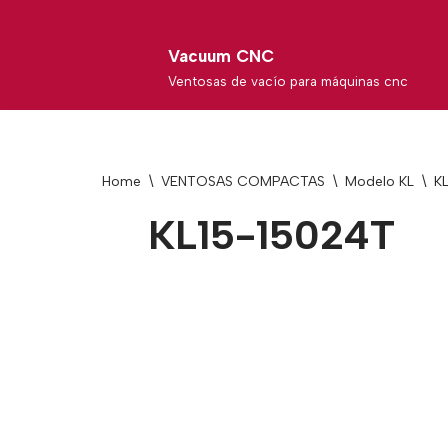
Skip
Vacuum CNC
to
Ventosas de vacío para máquinas cnc
content
Home
\
VENTOSAS COMPACTAS
\
Modelo KL
\
K
KL15-15024T