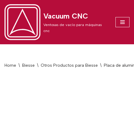
Vacuum CNC
Skip
to
Ventosas de vacío para máquinas
content
cnc
Home
\
Biesse
\
Otros Productos para Biesse
\
Placa de alumi