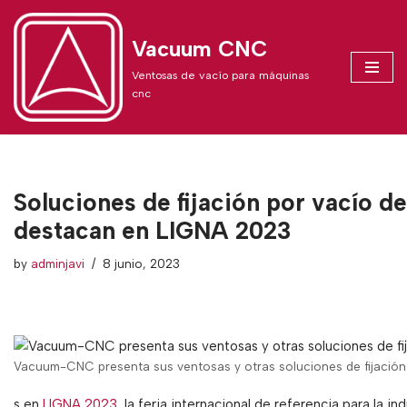
Vacuum CNC
Skip
to
Ventosas de vacío para máquinas
content
cnc
Soluciones de fijación por vacío
destacan en LIGNA 2023
by
adminjavi
8 junio, 2023
Vacuum-CNC presenta sus ventosas y otras soluciones de fijación
s en
LIGNA 2023
, la feria internacional de referencia para la i