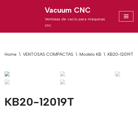
Vacuum CNC
Skip
Ventosas de vacío para máquinas
to
cnc
content
Home
\
VENTOSAS COMPACTAS
\
Modelo KB
\
KB20-12019T
KB20-12019T