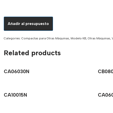
Añadir al presupuesto
Categories:
Compactas para Otras Máquinas
,
Modelo KB
,
Otras Máquinas
,
Related products
CA06030N
CB080
CA10015N
CA06