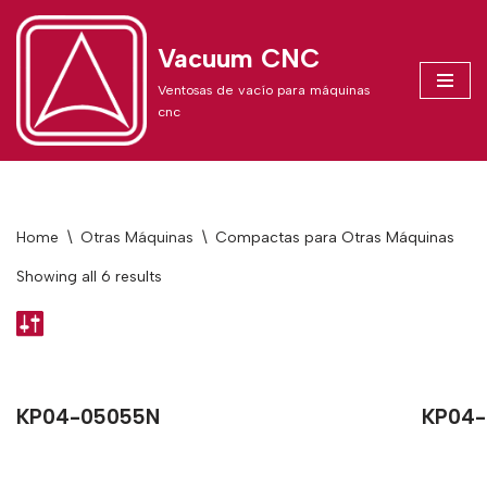
Vacuum CNC
Skip
to
Ventosas de vacío para máquinas
content
cnc
Home
\
Otras Máquinas
\
Compactas para Otras Máquinas
Showing all 6 results
KP04-05055N
KP04-