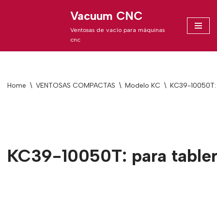
Vacuum CNC
Skip
Ventosas de vacío para máquinas
to
cnc
content
Home
\
VENTOSAS COMPACTAS
\
Modelo KC
\
KC39-10050T: 
KC39-10050T: para tabler