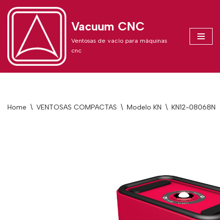
Vacuum CNC
Skip
to
Ventosas de vacío para máquinas
content
cnc
Home
\
VENTOSAS COMPACTAS
\
Modelo KN
\
KN12-08068N