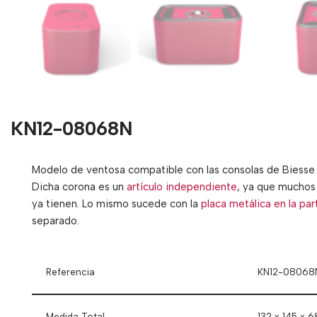
KN12-08068N
Modelo de ventosa compatible con las consolas de Biesse 
Dicha corona es un
artículo independiente
, ya que muchos c
ya tienen. Lo mismo sucede con la
placa metálica en la par
separado.
Referencia
KN12-08068
Medida Total
132 x 145 x 